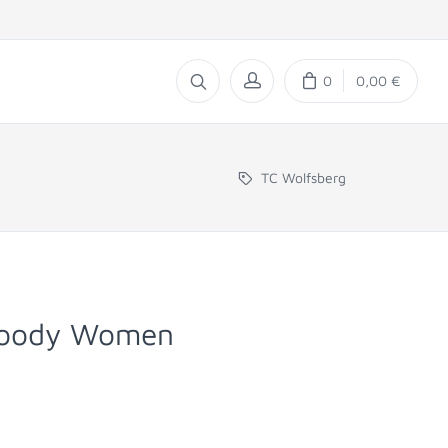
0
0,00 €
TC Wolfsberg
 Hoody Women