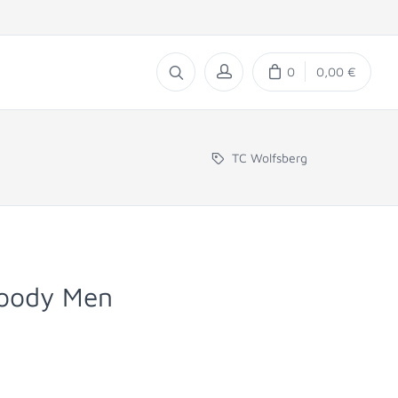
0
0,00 €
TC Wolfsberg
Hoody Men