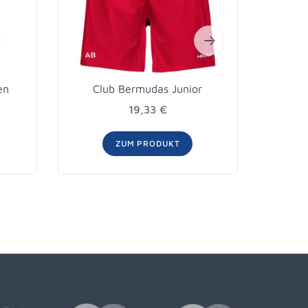
en
Club Bermudas Junior
Club 
19,33 €
ZUM PRODUKT