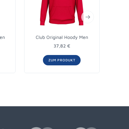
Men
Club Original Hoody Men
Cl
37,82 €
ZUM PRODUKT